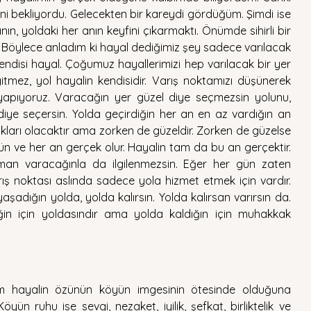
i bekliyordu. Gelecekten bir kareydi gördüğüm. Şimdi ise 
n, yoldaki her anın keyfini çıkarmaktı. Önümde sihirli bir 
. Böylece anladım ki hayal dediğimiz şey sadece varılacak 
 kendisi hayal. Çoğumuz hayallerimizi hep varılacak bir yer 
itmez, yol hayalin kendisidir. Varış noktamızı düşünerek 
apıyoruz. Varacağın yer güzel diye seçmezsin yolunu, 
iye seçersin. Yolda geçirdiğin her an en az vardığın an 
ukları olacaktır ama zorken de güzeldir. Zorken de güzelse 
n ve her an gerçek olur. Hayalin tam da bu an gerçektir. 
n varacağınla da ilgilenmezsin. Eğer her gün zaten 
rış noktası aslında sadece yola hizmet etmek için vardır. 
yaşadığın yolda, yolda kalırsın. Yolda kalırsan varırsın da. 
in için yoldasındır ama yolda kaldığın için muhakkak 
 hayalin özünün köyün imgesinin ötesinde olduğuna 
öyün ruhu ise sevgi, nezaket, iyilik, şefkat, birliktelik ve 