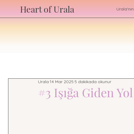
Heart of Urala
Urala'nın
Urala
14 Mar 2025
5 dakikada okunur
#3 Işığa Giden Yol