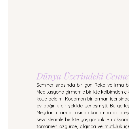
Dünya Üzerindeki Cenne
Seminer sırasında bir gün Roko ve Irma bi
Meditasyona girmemle birlikte kalbimden çıka
köye geldim. Kocaman bir orman içerisinde,
ev dağınık bir şekilde yerleşmişti. Bu yer
Meydanın tam ortasında kocaman bir ateş 
sevdiklerimle birlikte yaşıyorduk. Bu akşam
tamamen özgürce, çılgınca ve mutluluk iç