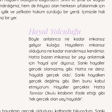
ndırdığımız, hem de ihtiyacı olan herkesin şifalanmak için 
iyilik ve şefkatin hüküm sürdüğü bir yerdi. İçimizde hali 
 bir yer. 
Hayal Yolculuğu
Böyle anlatınca ne kadar imkansız 
geliyor kulağa. Hayallerin imkansız 
olduğuna ne kadar inandırmışız kendimizi. 
Hatta bazen imkansız bir şeyi anlatmak 
için ‘hayal işte’ diyoruz. Sanki hayaller 
gerçek olamazmış gibi. Hatta ne deriz: 
‘hayaldi gerçek oldu’. Sanki hayalken 
gerçek değilmiş gibi. Ben bunu kabul 
etmiyorum. Hayaller gerçektir. Hatta 
Tanrılar Okulu
 kitabının ifade ettiği gibi 
‘tek gerçek olan şey hayaldir’.
ayalimin gerçek olduğunu kalbimde biliyordum. Sanki 