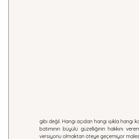
gibi değil. Hangi açıdan hangi ışıkla hangi k
batımının büyülü güzelliğinin hakkını vere
versiyonu olmaktan öteye geçemiyor males