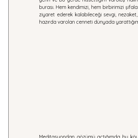
burası. Hem kendimizi, hem birbirimizi şifala
ziyaret ederek kalabileceği sevgi, nezaket, 
hazırda varolan cenneti dünyada yarattığımız
Meditasyondan gözümü açtığımda bu köy h