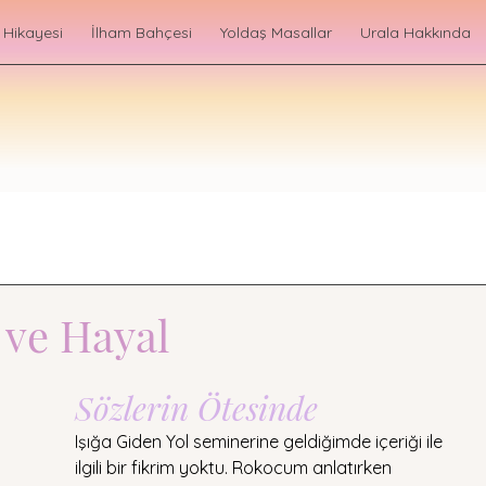
 Hikayesi
İlham Bahçesi
Yoldaş Masallar
Urala Hakkında
 ve Hayal
Sözlerin Ötesinde
Işığa Giden Yol seminerine geldiğimde içeriği ile 
ilgili bir fikrim yoktu. Rokocum anlatırken 