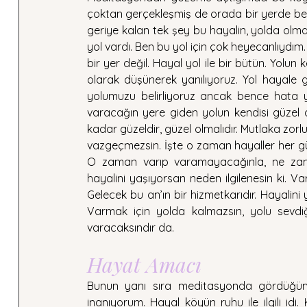
çoktan gerçekleşmiş de orada bir yerde ben
geriye kalan tek şey bu hayalin, yolda olmanı
yol vardı. Ben bu yol için çok heyecanlıydım
bir yer değil. Hayal yol ile bir bütün. Yolun
olarak düşünerek yanılıyoruz. Yol hayale g
yolumuzu belirliyoruz ancak bence hata y
varacağın yere giden yolun kendisi güzel d
kadar güzeldir, güzel olmalıdır. Mutlaka zorl
vazgeçmezsin. İşte o zaman hayaller her gü
O zaman varıp varamayacağınla, ne zama
hayalini yaşıyorsan neden ilgilenesin ki. Va
Gelecek bu an’ın bir hizmetkarıdır. Hayalini 
Varmak için yolda kalmazsın, yolu sevdiğ
varacaksındır da. 
Hayat Amacı
Bunun yanı sıra meditasyonda gördüğüm
inanıyorum. Hayal köyün ruhu ile ilgili idi. K