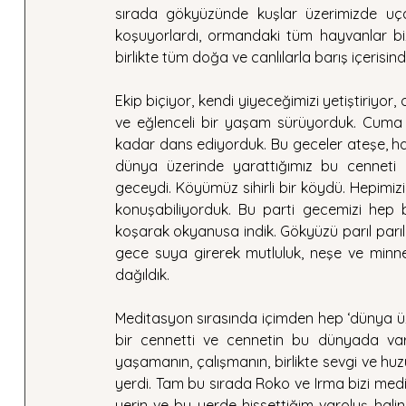
sırada gökyüzünde kuşlar üzerimizde uça
koşuyorlardı, ormandaki tüm hayvanlar bi
birlikte tüm doğa ve canlılarla barış içerisin
Ekip biçiyor, kendi yiyeceğimizi yetiştiriyor
ve eğlenceli bir yaşam sürüyorduk. Cuma a
kadar dans ediyorduk. Bu geceler ateşe, h
dünya üzerinde yarattığımız bu cenneti d
geceydi. Köyümüz sihirli bir köydü. Hepimizin 
konuşabiliyorduk. Bu parti gecemizi hep bi
koşarak okyanusa indik. Gökyüzü parıl parıl y
gece suya girerek mutluluk, neşe ve minne
dağıldık.
Meditasyon sırasında içimden hep ‘dünya üze
bir cennetti ve cennetin bu dünyada varo
yaşamanın, çalışmanın, birlikte sevgi ve h
yerdi. Tam bu sırada Roko ve Irma bizi medi
yerin ve bu yerde hissettiğim varoluş halini