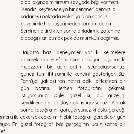
olabildiğince minimum seviyede bilgi vermişti. 
‘Kendini keşfedeceğin bir seminer’ demişti o 
kadar. Bu noktada Roko’ya olan sonsuz 
güvenimle hiç düşünmeden tamam dedim. 
Semineri bitirdikten sonra anladım ki zaten ne 
olacağını anlatmak pek de mümkün değilmiş. 
Hayatta bazı deneyimler var ki kelimelere 
dökmek maalesef mümkün olmuyor. Düşünün ki 
muazzam bir gün batımı seyrediyorsunuz, 
güneş tüm ihtişamı ile kendini gösteriyor. Sizi 
Tanrı’ya yaklaştıran hatta belki birleştiren bir 
gün batımı. Hemen fotoğrafını çekmek 
istiyorsunuz. Öyle güzel ki, bu güzelliği 
sevdiklerinizle paylaşmak istiyorsunuz. Ancak 
sonra fotoğrafını görüyorsunuz ki asla gerçeği 
amera ile çekersek çekelim, hiçbir fotoğraf gerçek bir gün 
miyor. En güzel fotoğraf bile gerçeğinin ucuz sahte bir 
ef. 