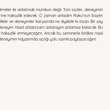
elimeler ile anlatmak mümkün değil. Tüm sözler, deneyimin 
rine haksızlık edecek. O zaman anladım Roko’nun bazen 
kler ve deneyimler karşısında ne diyebilir ki insan. Bir şey 
eneyim. Nasıl anlatırsam anlatayım anlamsız kalacak. Bu 
aksızlık etmeyeceğim. Ancak bu seminerle birlikte nasıl 
deneyimin hayatımda açtığı yolu sizinle paylaşacağım. 