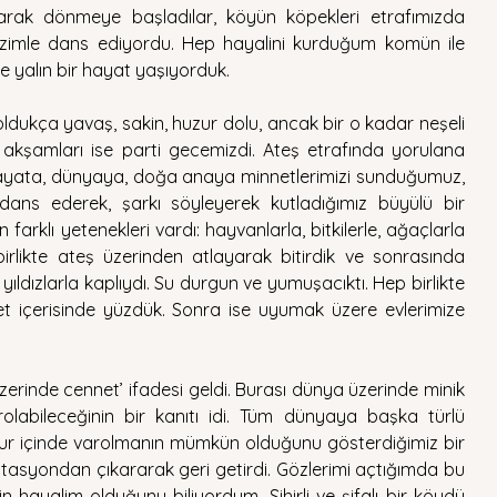
rak dönmeye başladılar, köyün köpekleri etrafımızda 
zimle dans ediyordu. Hep hayalini kurduğum komün ile 
de yalın bir hayat yaşıyorduk. 
, oldukça yavaş, sakin, huzur dolu, ancak bir o kadar neşeli 
kşamları ise parti gecemizdi. Ateş etrafında yorulana 
ayata, dünyaya, doğa anaya minnetlerimizi sunduğumuz, 
ans ederek, şarkı söyleyerek kutladığımız büyülü bir 
farklı yetenekleri vardı: hayvanlarla, bitkilerle, ağaçlarla 
rlikte ateş üzerinden atlayarak bitirdik ve sonrasında 
ıldızlarla kaplıydı. Su durgun ve yumuşacıktı. Hep birlikte 
t içerisinde yüzdük. Sonra ise uyumak üzere evlerimize 
rinde cennet’ ifadesi geldi. Burası dünya üzerinde minik 
labileceğinin bir kanıtı idi. Tüm dünyaya başka türlü 
uzur içinde varolmanın mümkün olduğunu gösterdiğimiz bir 
tasyondan çıkararak geri getirdi. Gözlerimi açtığımda bu 
n hayalim olduğunu biliyordum. Sihirli ve şifalı bir köydü 