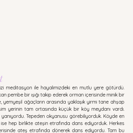
t
zi meditasyon ile hayalimizdeki en mutlu yere götürdü. 
n pembe bir ışığı takip ederek orman içerisinde minik bir 
 yemyeşil ağaçların arasında yaklaşık yirmi tane ahşap 
leşim yerinin tam ortasında küçük bir köy meydanı vardı. 
yanıyordu. Tepeden okyanusu görebiliyorduk. Köyde en 
 ise hep birlikte ateşin etrafında dans ediyorduk. Herkes 
erisinde ateş etrafında dönerek dans ediyordu. Tam bu 