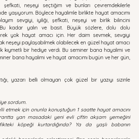
 şefkati, neşeyi seçtiğim ve bunları çevremdekilerle 
inde yaşıyorum. Böylece hayalimle birlikte hayat amacımı 
 sevgiyi, iyiliği, şefkati, neşeyi ve birlik bilincini 
Bu kadar yalın ve basit. Büyük sözlere, dolu dolu 
erek yok hayat amacı için. Her daim sevmek, sevgiyi 
ak neşeyi paylaşabilmek olabilecek en güzel hayat amacı 
k kıymetli bir hediye verdi. Bu seminer bana hayalimi ve 
miner bana hayalimi ve hayat amacımı bugün ve her gün, 
ı, yazarı belli olmayan çok güzel bir yazıyı sizinle 
diye sordum.
li etmek için onunla konuştuğun 1 saatte hayat amacını 
orantta yan masadaki yeni evli çiftin akşam yemeğini 
fikteki köpeği kurtardığında? Ya da yaşlı babanın 