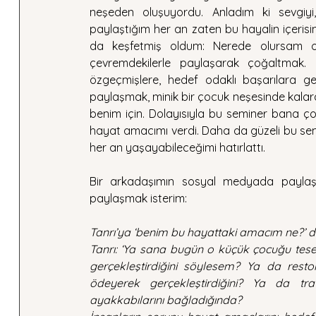
neşeden oluşuyordu. Anladım ki sevgiyi,
paylaştığım her an zaten bu hayalin içeris
da keşfetmiş oldum: Nerede olursam olayım
çevremdekilerle paylaşarak çoğaltmak. 
özgeçmişlere, hedef odaklı başarılara g
paylaşmak, minik bir çocuk neşesinde kalar
benim için. Dolayısıyla bu seminer bana ço
hayat amacımı verdi. Daha da güzeli bu se
her an yaşayabileceğimi hatırlattı. 
Bir arkadaşımın sosyal medyada paylaştığ
paylaşmak isterim:
Tanrı’ya ‘benim bu hayattaki amacım ne?’ 
Tanrı: ‘Ya sana bugün o küçük çocuğu tesel
gerçekleştirdiğini söylesem? Ya da rest
ödeyerek gerçekleştirdiğini? Ya da tra
ayakkabılarını bağladığında?