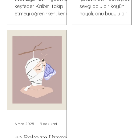
keşfeder. Kalbini takip
sevgi dolu bir köyün
etmeyi öğrenirken, kendini
hayali, onu büyülü bir
çöle giden yolda bulur.
kendini keşfetme
yolculuğuna götürür!
6 Mar 2025
9 dakikada okunur
#2 Roko ve Uyanış