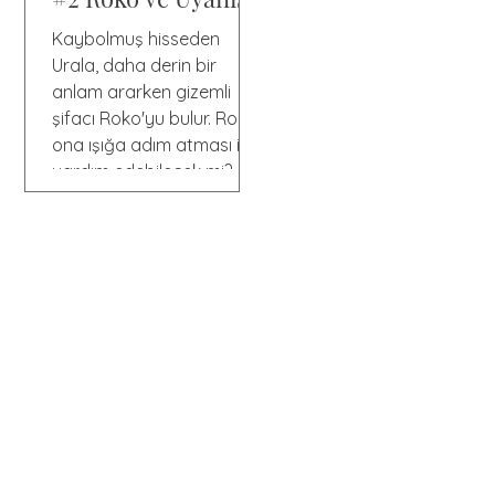
Kaybolmuş hisseden
Urala, daha derin bir
anlam ararken gizemli
şifacı Roko'yu bulur. Roko
ona ışığa adım atması için
yardım edebilecek mi?