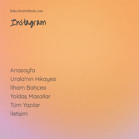
hola@heartofurala.com
Instagram
Anasayfa
Urala’nın Hikayesi
İlham Bahçesi
Yoldaş Masallar
Tüm Yazılar
İletişim