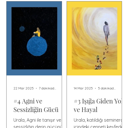
22 Mar 2025
7 dakikada okunur
14 Mar 2025
5 dakikada okunur
#4 Agni ve
#3 Işığa Giden Yol
Sessizliğin Gücü
ve Hayal
Urala, Agni ile tanışır ve
Urala, katıldığı seminerde
sessizliğin derin gücünü
içindeki cenneti keşfeder 